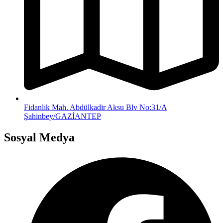
Fidanlık Mah. Abdülkadir Aksu Blv No:31/A
Şahinbey/GAZİANTEP
Sosyal Medya